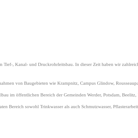
m Tief-, Kanal- und Druckrohrleitsbau. In dieser Zeit haben wir zahlre
nahmen von Baugebieten wie Krampnitz, Campus Glindow, Rousseaupa
au im öffentlichen Bereich der Gemeinden Werder, Potsdam, Beelitz, 
aten Bereich sowohl Trinkwasser als auch Schmutzwasser, Pflasterarbei